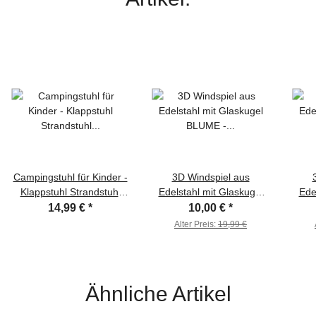
Campingstuhl für Kinder -
3D Windspiel aus
Klappstuhl Strandstuhl
Edelstahl mit Glaskugel
Ede
Gartenstuhl Kinderstuhl -
BLUME - Dekoration für
VOG
14,99 €
*
10,00 €
*
Marienkäfer (Rot)
innen & außen
Alter Preis:
19,99 €
Ähnliche Artikel