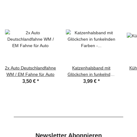
2x Auto Deutschlandfahne
Katzenhalsband mit
Küh
WM / EM Fahne für Auto
Glöckchen in funkelnden
Farben - Halsband für
3,50 €
*
3,99 €
*
Katze 30 cm
Newsletter Abonnieren