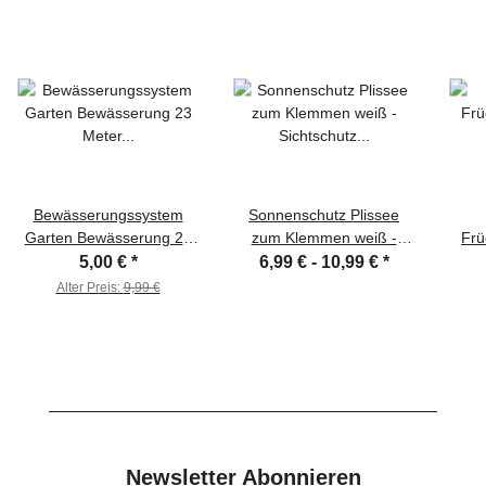
Bewässerungssystem
Sonnenschutz Plissee
Garten Bewässerung 23
zum Klemmen weiß -
Frü
Meter 71-tlg.
Sichtschutz und
E
5,00 €
*
6,99 € -
10,99 €
*
Sonnenschutz für Fenster
Eisei
Alter Preis:
9,99 €
Newsletter Abonnieren