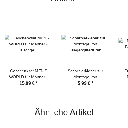
Geschenkset MEN'S
Scharnierkleber zur
P
WORLD für Männer -
Montage von
Duschgel Seife
Fliegengittertüren
15,99 €
*
5,99 €
*
Nagelbürste &
Inse
Camouflage Grillschürze
Ähnliche Artikel