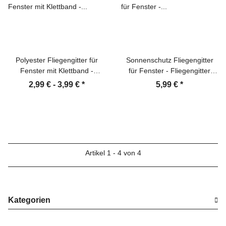
Polyester Fliegengitter für
Sonnenschutz Fliegengitter
Fenster mit Klettband -
für Fenster - Fliegengitter
versch. Größen - schwarz
Insektenschutz
2,99 € -
3,99 €
*
5,99 €
*
oder weiß
Artikel 1 - 4 von 4
Kategorien