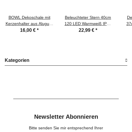
BOWL Dekoschale mit
Beleuchteter Stern 40cm
De
Kerzenhalter aus Aluguss
120 LED Warmweiß IP44
37
Creme Weiß lackiert
außen
Dekoh
16,00 €
*
22,99 €
*
24x7cm - Adventskranz
Weihnachtsbeleuchtung
Alternative Scandi
Lichterkette
Kategorien
Newsletter Abonnieren
Bitte senden Sie mir entsprechend Ihrer