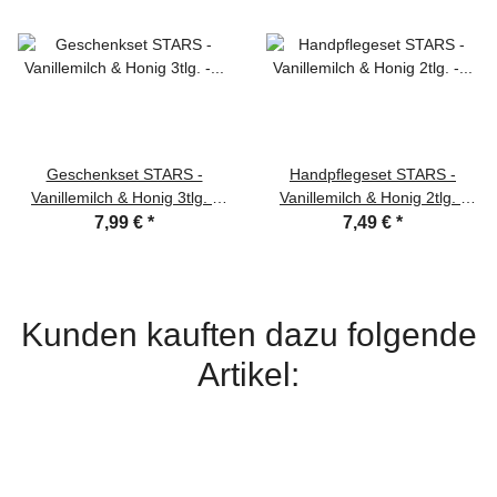
Geschenkset STARS -
Handpflegeset STARS -
Vanillemilch & Honig 3tlg. -
Vanillemilch & Honig 2tlg. -
Schaumbad Bodylotion
Flüssigseife + Hand- &
7,99 €
*
7,49 €
*
Nagelfeile
Nagelcreme
Kunden kauften dazu folgende
Artikel: