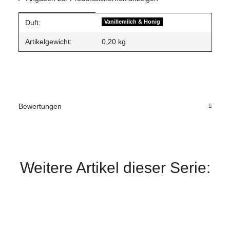
Produkteigenschaft
Wert
Duft:
Vanillemilch & Honig
Artikelgewicht:
0,20
kg
Bewertungen
Weitere Artikel dieser Serie: