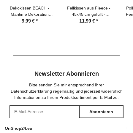
Dekokissen BEACH -
Fellkissen aus Fleece -
Pol
Maritime Dekoration
45x45 cm gefüllt -
Fen
Sofakissen Zierkissen
Landhaus Deko Kissen
ant
9,99 €
*
11,99 €
*
GEFÜLLT - 48x48
Sofakissen Grau/Creme
Newsletter Abonnieren
Bitte senden Sie mir entsprechend Ihrer
Datenschutzerklärung
regelmäßig und jederzeit widerruflich
Informationen zu Ihrem Produktsortiment per E-Mail zu.
Abonnieren
Newsletter Abonnieren
OnShop24.eu