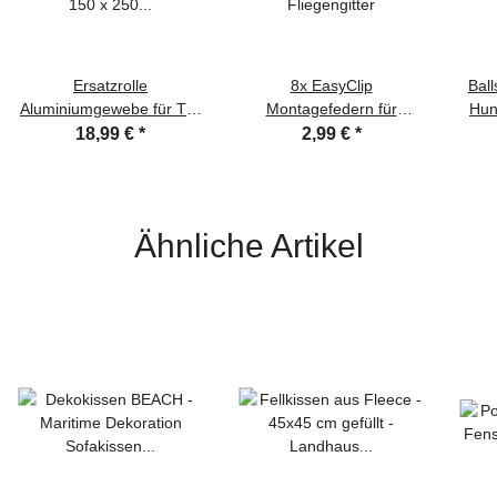
Ersatzrolle
8x EasyClip
Ball
Aluminiumgewebe für Tür
Montagefedern für
Hun
150 x 250 cm natur
Fliegengitter
18,99 €
*
2,99 €
*
Ähnliche Artikel