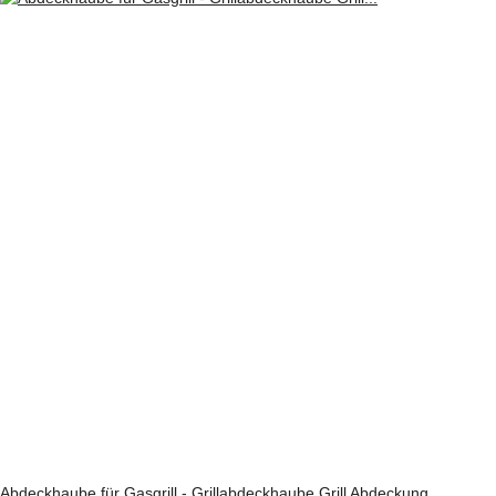
Abdeckhaube für Gasgrill - Grillabdeckhaube Grill Abdeckung