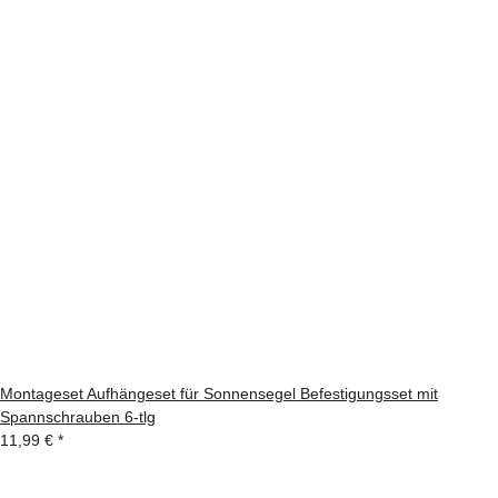
Montageset Aufhängeset für Sonnensegel Befestigungsset mit
Spannschrauben 6-tlg
11,99 €
*