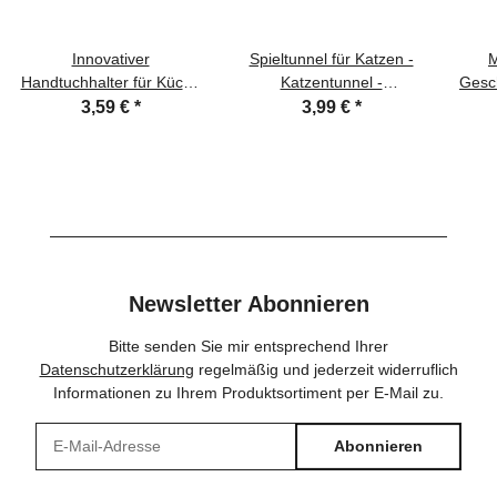
Innovativer
Spieltunnel für Katzen -
M
Handtuchhalter für Küche
Katzentunnel -
Gesch
und Bad, Edelstahl
Rascheltunnel
3,59 €
*
3,99 €
*
Newsletter Abonnieren
Bitte senden Sie mir entsprechend Ihrer
Datenschutzerklärung
regelmäßig und jederzeit widerruflich
Informationen zu Ihrem Produktsortiment per E-Mail zu.
Abonnieren
Newsletter Abonnieren