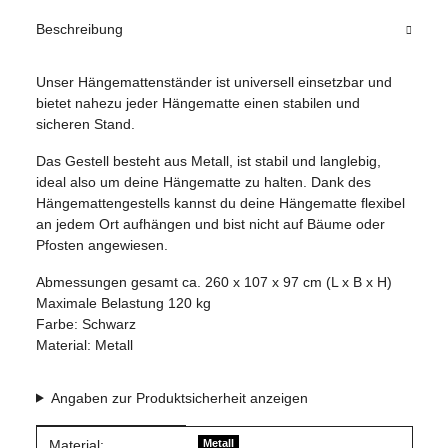
Beschreibung
Unser Hängemattenständer ist universell einsetzbar und
bietet nahezu jeder Hängematte einen stabilen und
sicheren Stand.
Das Gestell besteht aus Metall, ist stabil und langlebig,
ideal also um deine Hängematte zu halten. Dank des
Hängemattengestells kannst du deine Hängematte flexibel
an jedem Ort aufhängen und bist nicht auf Bäume oder
Pfosten angewiesen.
Abmessungen gesamt ca. 260 x 107 x 97 cm (L x B x H)
Maximale Belastung 120 kg
Farbe: Schwarz
Material: Metall
Angaben zur Produktsicherheit anzeigen
Produkteigenschaft
Wert
Material:
Metall