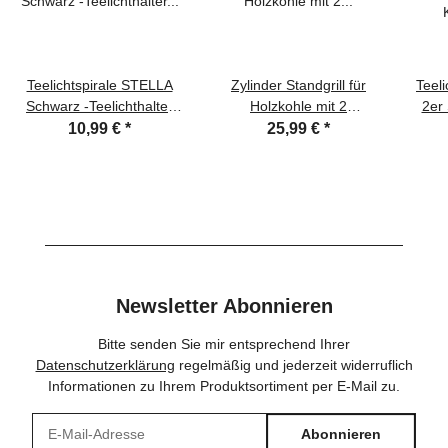
Teelichtspirale STELLA
Zylinder Standgrill für
Teel
Schwarz -Teelichthalter
Holzkohle mit 2
2er 
Weihnachtsdeko
Grillflächen Zylinder Grill
m Dr
10,99 €
*
25,99 €
*
Kerzenhalter
Schwarz 41x26x36cm
Weihnachten Advent 50
cm
Newsletter Abonnieren
Bitte senden Sie mir entsprechend Ihrer
Datenschutzerklärung
regelmäßig und jederzeit widerruflich
Informationen zu Ihrem Produktsortiment per E-Mail zu.
Abonnieren