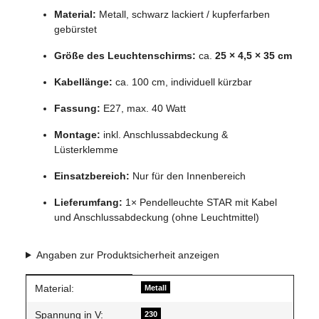
Material:
Metall, schwarz lackiert / kupferfarben
gebürstet
Größe des Leuchtenschirms:
ca.
25 × 4,5 × 35 cm
Kabellänge:
ca. 100 cm, individuell kürzbar
Fassung:
E27, max. 40 Watt
Montage:
inkl. Anschlussabdeckung &
Lüsterklemme
Einsatzbereich:
Nur für den Innenbereich
Lieferumfang:
1× Pendelleuchte STAR mit Kabel
und Anschlussabdeckung (ohne Leuchtmittel)
Angaben zur Produktsicherheit anzeigen
Produkteigenschaft
Wert
Material:
Metall
Spannung in V:
230