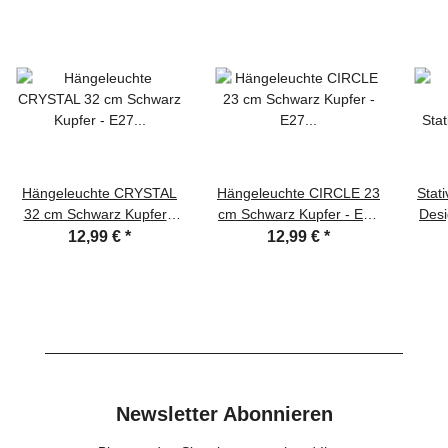
Hängeleuchte CRYSTAL
Hängeleuchte CIRCLE 23
Stat
32 cm Schwarz Kupfer -
cm Schwarz Kupfer - E27
Desi
E27 Pendelleuchte
Pendelleuchte
x
12,99 €
*
12,99 €
*
Pendellampe Vintage
Pendellampe Vintage
Newsletter Abonnieren