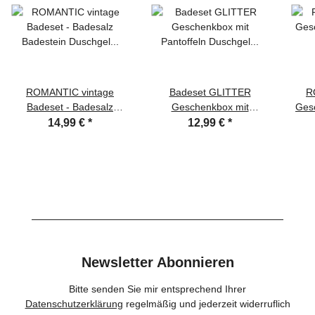
ROMANTIC vintage
Badeset GLITTER
R
Badeset - Badesalz
Geschenkbox mit
Ges
Badestein Duschgel
Pantoffeln Duschgel
& Bod
14,99 €
*
12,99 €
*
Bodylotion - Granatapfel
Badesalz -
She
Shea Butter
GRANATAPFEL
SHEABUTTER
Newsletter Abonnieren
Bitte senden Sie mir entsprechend Ihrer
Datenschutzerklärung
regelmäßig und jederzeit widerruflich