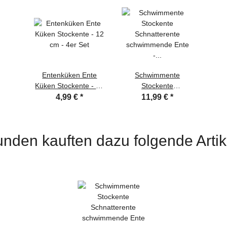
Entenküken Ente
Schwimmente
Küken Stockente - 12
Stockente
cm - 4er Set
Schnatterente
4,99 €
*
11,99 €
*
schwimmende Ente -
26cm - 3er Set
nden kauften dazu folgende Artik