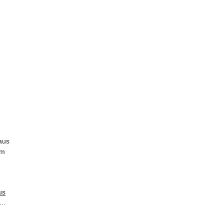
us
cm
n -
o