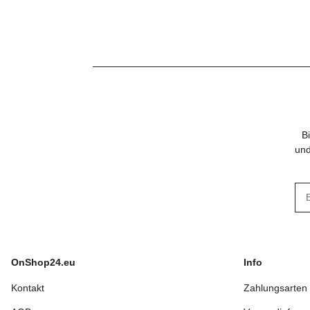
32
B
und
New
OnShop24.eu
Info
Kontakt
Zahlungsarten