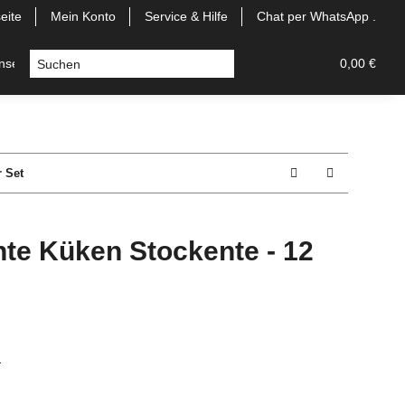
eite
Mein Konto
Service & Hilfe
Chat per WhatsApp .
Insekten- & Sonnenschutz
Sale %
0,00 €
r Set
te Küken Stockente - 12
n