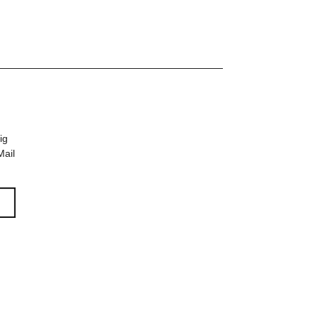
häe
ig
Mail