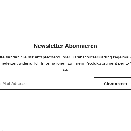
0 LED - IP44 innen
37x27x11,5cm
Rentierkopf Trop
& außen
Newsletter Abonnieren
itte senden Sie mir entsprechend Ihrer
Datenschutzerklärung
regelmäß
 jederzeit widerruflich Informationen zu Ihrem Produktsortiment per E-
zu.
Abonnieren
sletter Abonnieren