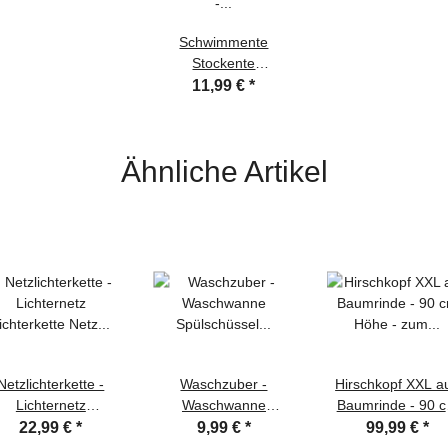
Schwimmente
Stockente
Schnatterente
11,99 €
*
schwimmende Ente -
26cm - 3er Set
Ähnliche Artikel
Netzlichterkette -
Waschzuber -
Hirschkopf XXL a
Lichternetz
Waschwanne
Baumrinde - 90 
Lichterkette Netz
Spülschüssel
Höhe - zum hänge
22,99 €
*
9,99 €
*
99,99 €
*
ARMWEISS 3 m -
Spülwanne faltbar 5L
Weihnachtsdek