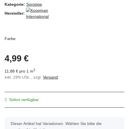
Kategorie:
Sonstige
Hersteller:
Farbe
4,99 €
2
11,88 € pro 1 m
inkl. 19% USt. , zzgl.
Versand
Sofort verfügbar
x
Dieser Artikel hat Variationen. Wählen Sie bitte die