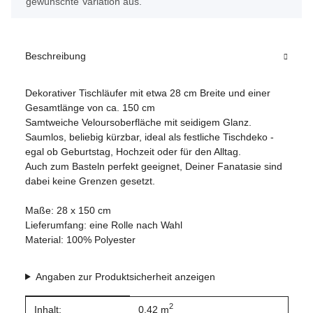
gewünschte Variation aus.
Beschreibung
Dekorativer Tischläufer mit etwa 28 cm Breite und einer
Gesamtlänge von ca. 150 cm
Samtweiche Veloursoberfläche mit seidigem Glanz.
Saumlos, beliebig kürzbar, ideal als festliche Tischdeko -
egal ob Geburtstag, Hochzeit oder für den Alltag.
Auch zum Basteln perfekt geeignet, Deiner Fanatasie sind
dabei keine Grenzen gesetzt.
Maße: 28 x 150 cm
Lieferumfang: eine Rolle nach Wahl
Material: 100% Polyester
Angaben zur Produktsicherheit anzeigen
2
Produkteigenschaft
Wert
Inhalt:
0,42 m